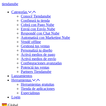
tiendanube
Categorías
Conocé Tiendanube
Configurá tu tienda
Cobrá con Pago Nube
Enviá con Envío Nube
Respondé con Chat Nube
Automatizá con Marketing Nube
Vendé offline
Gestioná tus ventas
Personalizá tu diseño
Activá medios de pago
Activá medios de envío
Configuraciones avanzadas
Potenciá tus ventas
Partners Tiendanube
Lanzamientos
Herramientas
Herramientas gratuitas
Tienda de aplicaciones
Especialistas
Login
Global