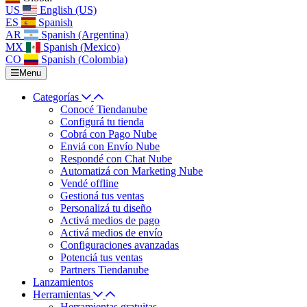
US
English (US)
ES
Spanish
AR
Spanish (Argentina)
MX
Spanish (Mexico)
CO
Spanish (Colombia)
Menu
Categorías
Conocé Tiendanube
Configurá tu tienda
Cobrá con Pago Nube
Enviá con Envío Nube
Respondé con Chat Nube
Automatizá con Marketing Nube
Vendé offline
Gestioná tus ventas
Personalizá tu diseño
Activá medios de pago
Activá medios de envío
Configuraciones avanzadas
Potenciá tus ventas
Partners Tiendanube
Lanzamientos
Herramientas
Herramientas gratuitas