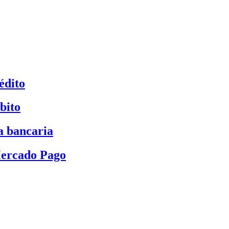
édito
bito
a bancaria
Mercado Pago