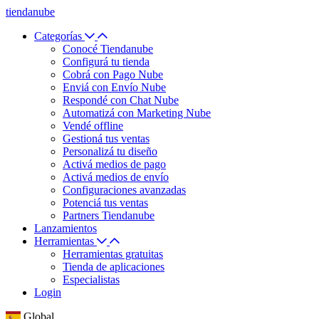
tiendanube
Categorías
Conocé Tiendanube
Configurá tu tienda
Cobrá con Pago Nube
Enviá con Envío Nube
Respondé con Chat Nube
Automatizá con Marketing Nube
Vendé offline
Gestioná tus ventas
Personalizá tu diseño
Activá medios de pago
Activá medios de envío
Configuraciones avanzadas
Potenciá tus ventas
Partners Tiendanube
Lanzamientos
Herramientas
Herramientas gratuitas
Tienda de aplicaciones
Especialistas
Login
Global