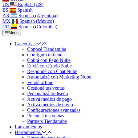
US
English (US)
ES
Spanish
AR
Spanish (Argentina)
MX
Spanish (Mexico)
CO
Spanish (Colombia)
Menu
Categorías
Conocé Tiendanube
Configurá tu tienda
Cobrá con Pago Nube
Enviá con Envío Nube
Respondé con Chat Nube
Automatizá con Marketing Nube
Vendé offline
Gestioná tus ventas
Personalizá tu diseño
Activá medios de pago
Activá medios de envío
Configuraciones avanzadas
Potenciá tus ventas
Partners Tiendanube
Lanzamientos
Herramientas
Herramientas gratuitas