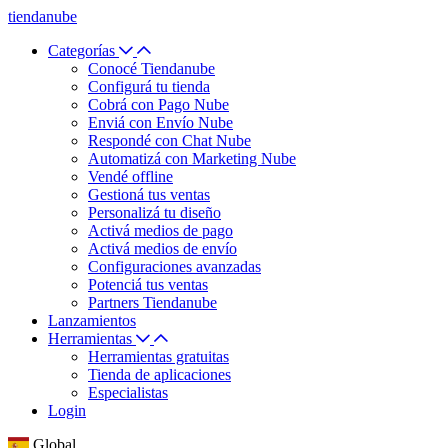
tiendanube
Categorías
Conocé Tiendanube
Configurá tu tienda
Cobrá con Pago Nube
Enviá con Envío Nube
Respondé con Chat Nube
Automatizá con Marketing Nube
Vendé offline
Gestioná tus ventas
Personalizá tu diseño
Activá medios de pago
Activá medios de envío
Configuraciones avanzadas
Potenciá tus ventas
Partners Tiendanube
Lanzamientos
Herramientas
Herramientas gratuitas
Tienda de aplicaciones
Especialistas
Login
Global