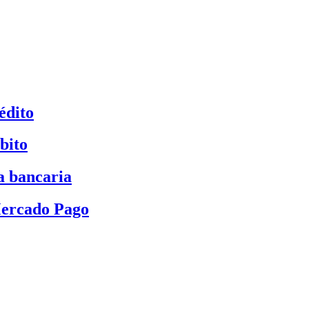
édito
bito
a bancaria
Mercado Pago