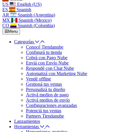
US
English (US)
ES
Spanish
AR
Spanish (Argentina)
MX
Spanish (Mexico)
CO
Spanish (Colombia)
Menu
Categorías
Conocé Tiendanube
Configurá tu tienda
Cobrá con Pago Nube
Enviá con Envío Nube
Respondé con Chat Nube
Automatizá con Marketing Nube
Vendé offline
Gestioná tus ventas
Personalizá tu diseño
Activá medios de pago
Activá medios de envío
Configuraciones avanzadas
Potenciá tus ventas
Partners Tiendanube
Lanzamientos
Herramientas
Herramientas gratuitas