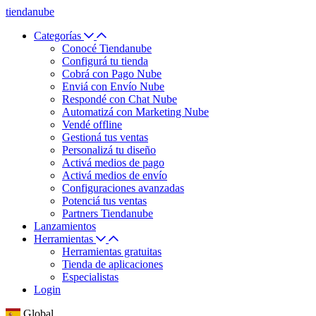
tiendanube
Categorías
Conocé Tiendanube
Configurá tu tienda
Cobrá con Pago Nube
Enviá con Envío Nube
Respondé con Chat Nube
Automatizá con Marketing Nube
Vendé offline
Gestioná tus ventas
Personalizá tu diseño
Activá medios de pago
Activá medios de envío
Configuraciones avanzadas
Potenciá tus ventas
Partners Tiendanube
Lanzamientos
Herramientas
Herramientas gratuitas
Tienda de aplicaciones
Especialistas
Login
Global