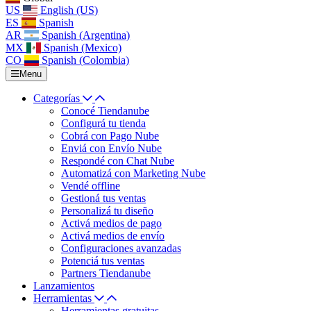
US
English (US)
ES
Spanish
AR
Spanish (Argentina)
MX
Spanish (Mexico)
CO
Spanish (Colombia)
Menu
Categorías
Conocé Tiendanube
Configurá tu tienda
Cobrá con Pago Nube
Enviá con Envío Nube
Respondé con Chat Nube
Automatizá con Marketing Nube
Vendé offline
Gestioná tus ventas
Personalizá tu diseño
Activá medios de pago
Activá medios de envío
Configuraciones avanzadas
Potenciá tus ventas
Partners Tiendanube
Lanzamientos
Herramientas
Herramientas gratuitas