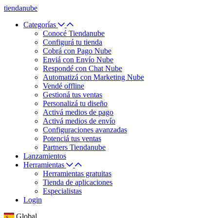
tiendanube
Categorías
Conocé Tiendanube
Configurá tu tienda
Cobrá con Pago Nube
Enviá con Envío Nube
Respondé con Chat Nube
Automatizá con Marketing Nube
Vendé offline
Gestioná tus ventas
Personalizá tu diseño
Activá medios de pago
Activá medios de envío
Configuraciones avanzadas
Potenciá tus ventas
Partners Tiendanube
Lanzamientos
Herramientas
Herramientas gratuitas
Tienda de aplicaciones
Especialistas
Login
Global