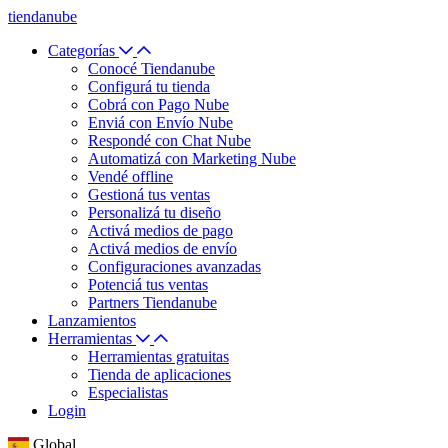
tiendanube
Categorías
Conocé Tiendanube
Configurá tu tienda
Cobrá con Pago Nube
Enviá con Envío Nube
Respondé con Chat Nube
Automatizá con Marketing Nube
Vendé offline
Gestioná tus ventas
Personalizá tu diseño
Activá medios de pago
Activá medios de envío
Configuraciones avanzadas
Potenciá tus ventas
Partners Tiendanube
Lanzamientos
Herramientas
Herramientas gratuitas
Tienda de aplicaciones
Especialistas
Login
Global