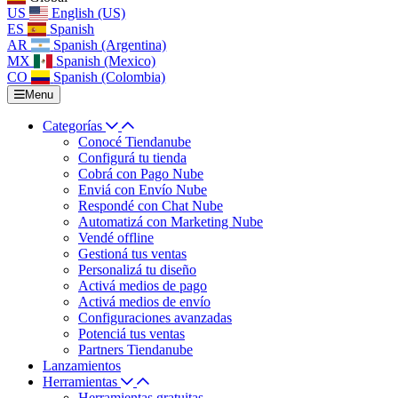
US
English (US)
ES
Spanish
AR
Spanish (Argentina)
MX
Spanish (Mexico)
CO
Spanish (Colombia)
Menu
Categorías
Conocé Tiendanube
Configurá tu tienda
Cobrá con Pago Nube
Enviá con Envío Nube
Respondé con Chat Nube
Automatizá con Marketing Nube
Vendé offline
Gestioná tus ventas
Personalizá tu diseño
Activá medios de pago
Activá medios de envío
Configuraciones avanzadas
Potenciá tus ventas
Partners Tiendanube
Lanzamientos
Herramientas
Herramientas gratuitas