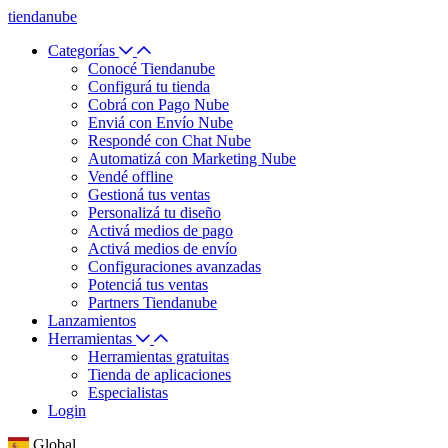
tiendanube
Categorías
Conocé Tiendanube
Configurá tu tienda
Cobrá con Pago Nube
Enviá con Envío Nube
Respondé con Chat Nube
Automatizá con Marketing Nube
Vendé offline
Gestioná tus ventas
Personalizá tu diseño
Activá medios de pago
Activá medios de envío
Configuraciones avanzadas
Potenciá tus ventas
Partners Tiendanube
Lanzamientos
Herramientas
Herramientas gratuitas
Tienda de aplicaciones
Especialistas
Login
Global