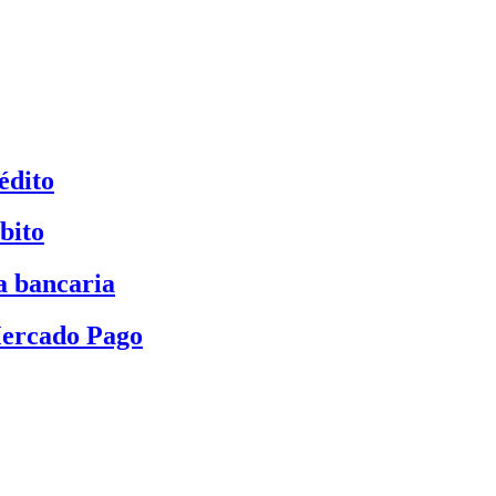
édito
bito
a bancaria
Mercado Pago