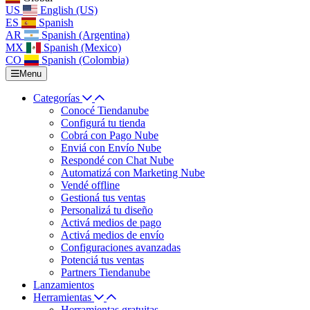
US
English (US)
ES
Spanish
AR
Spanish (Argentina)
MX
Spanish (Mexico)
CO
Spanish (Colombia)
Menu
Categorías
Conocé Tiendanube
Configurá tu tienda
Cobrá con Pago Nube
Enviá con Envío Nube
Respondé con Chat Nube
Automatizá con Marketing Nube
Vendé offline
Gestioná tus ventas
Personalizá tu diseño
Activá medios de pago
Activá medios de envío
Configuraciones avanzadas
Potenciá tus ventas
Partners Tiendanube
Lanzamientos
Herramientas
Herramientas gratuitas