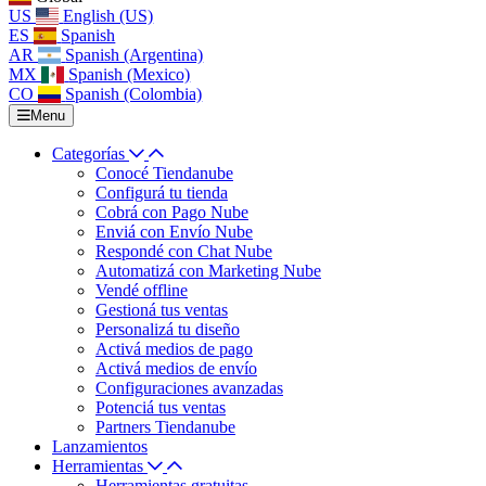
US
English (US)
ES
Spanish
AR
Spanish (Argentina)
MX
Spanish (Mexico)
CO
Spanish (Colombia)
Menu
Categorías
Conocé Tiendanube
Configurá tu tienda
Cobrá con Pago Nube
Enviá con Envío Nube
Respondé con Chat Nube
Automatizá con Marketing Nube
Vendé offline
Gestioná tus ventas
Personalizá tu diseño
Activá medios de pago
Activá medios de envío
Configuraciones avanzadas
Potenciá tus ventas
Partners Tiendanube
Lanzamientos
Herramientas
Herramientas gratuitas