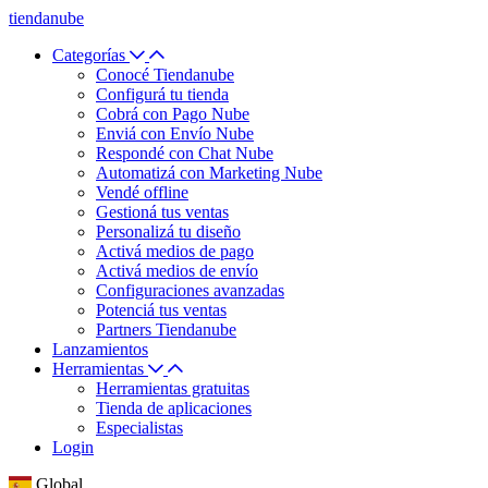
tiendanube
Categorías
Conocé Tiendanube
Configurá tu tienda
Cobrá con Pago Nube
Enviá con Envío Nube
Respondé con Chat Nube
Automatizá con Marketing Nube
Vendé offline
Gestioná tus ventas
Personalizá tu diseño
Activá medios de pago
Activá medios de envío
Configuraciones avanzadas
Potenciá tus ventas
Partners Tiendanube
Lanzamientos
Herramientas
Herramientas gratuitas
Tienda de aplicaciones
Especialistas
Login
Global