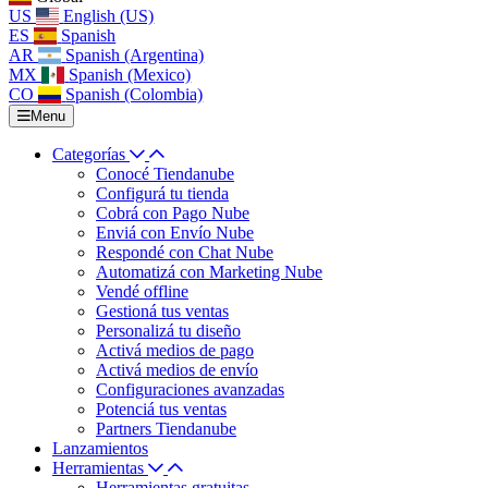
US
English (US)
ES
Spanish
AR
Spanish (Argentina)
MX
Spanish (Mexico)
CO
Spanish (Colombia)
Menu
Categorías
Conocé Tiendanube
Configurá tu tienda
Cobrá con Pago Nube
Enviá con Envío Nube
Respondé con Chat Nube
Automatizá con Marketing Nube
Vendé offline
Gestioná tus ventas
Personalizá tu diseño
Activá medios de pago
Activá medios de envío
Configuraciones avanzadas
Potenciá tus ventas
Partners Tiendanube
Lanzamientos
Herramientas
Herramientas gratuitas