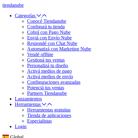
tiendanube
Categorías
Conocé Tiendanube
Configurá tu tienda
Cobrá con Pago Nube
Enviá con Envío Nube
Respondé con Chat Nube
Automatizá con Marketing Nube
Vendé offline
Gestioná tus ventas
Personalizá tu diseño
Activá medios de pago
Activá medios de envío
Configuraciones avanzadas
Potenciá tus ventas
Partners Tiendanube
Lanzamientos
Herramientas
Herramientas gratuitas
Tienda de aplicaciones
Especialistas
Login
Global