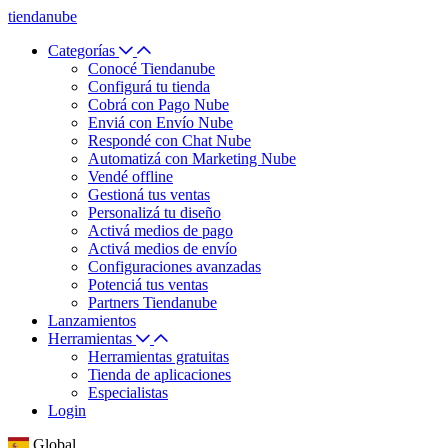
tiendanube
Categorías
Conocé Tiendanube
Configurá tu tienda
Cobrá con Pago Nube
Enviá con Envío Nube
Respondé con Chat Nube
Automatizá con Marketing Nube
Vendé offline
Gestioná tus ventas
Personalizá tu diseño
Activá medios de pago
Activá medios de envío
Configuraciones avanzadas
Potenciá tus ventas
Partners Tiendanube
Lanzamientos
Herramientas
Herramientas gratuitas
Tienda de aplicaciones
Especialistas
Login
Global