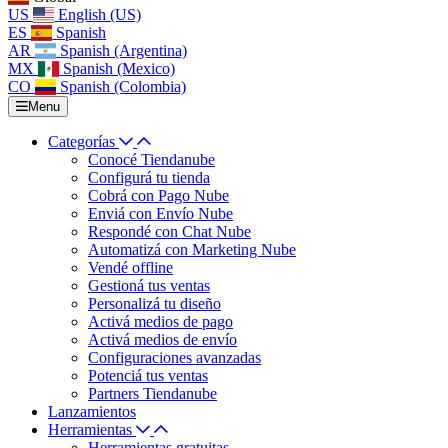
US
English (US)
ES
Spanish
AR
Spanish (Argentina)
MX
Spanish (Mexico)
CO
Spanish (Colombia)
Menu
Categorías
Conocé Tiendanube
Configurá tu tienda
Cobrá con Pago Nube
Enviá con Envío Nube
Respondé con Chat Nube
Automatizá con Marketing Nube
Vendé offline
Gestioná tus ventas
Personalizá tu diseño
Activá medios de pago
Activá medios de envío
Configuraciones avanzadas
Potenciá tus ventas
Partners Tiendanube
Lanzamientos
Herramientas
Herramientas gratuitas