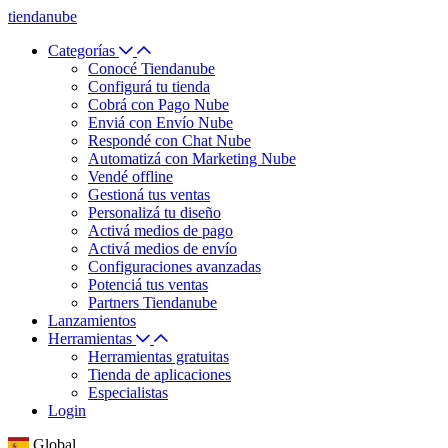
tiendanube
Categorías
Conocé Tiendanube
Configurá tu tienda
Cobrá con Pago Nube
Enviá con Envío Nube
Respondé con Chat Nube
Automatizá con Marketing Nube
Vendé offline
Gestioná tus ventas
Personalizá tu diseño
Activá medios de pago
Activá medios de envío
Configuraciones avanzadas
Potenciá tus ventas
Partners Tiendanube
Lanzamientos
Herramientas
Herramientas gratuitas
Tienda de aplicaciones
Especialistas
Login
Global