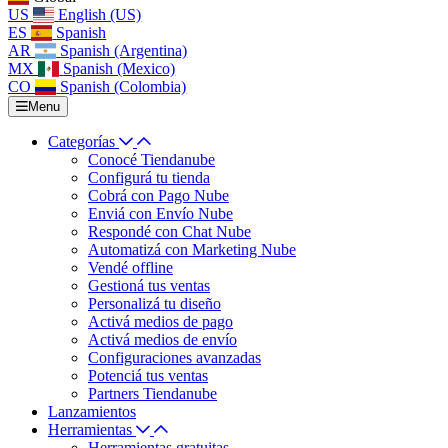
US
English (US)
ES
Spanish
AR
Spanish (Argentina)
MX
Spanish (Mexico)
CO
Spanish (Colombia)
Menu
Categorías
Conocé Tiendanube
Configurá tu tienda
Cobrá con Pago Nube
Enviá con Envío Nube
Respondé con Chat Nube
Automatizá con Marketing Nube
Vendé offline
Gestioná tus ventas
Personalizá tu diseño
Activá medios de pago
Activá medios de envío
Configuraciones avanzadas
Potenciá tus ventas
Partners Tiendanube
Lanzamientos
Herramientas
Herramientas gratuitas