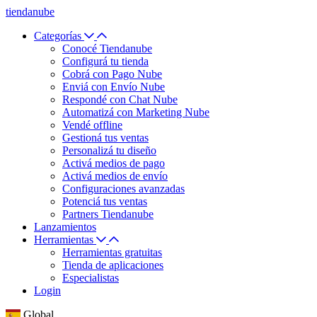
tiendanube
Categorías
Conocé Tiendanube
Configurá tu tienda
Cobrá con Pago Nube
Enviá con Envío Nube
Respondé con Chat Nube
Automatizá con Marketing Nube
Vendé offline
Gestioná tus ventas
Personalizá tu diseño
Activá medios de pago
Activá medios de envío
Configuraciones avanzadas
Potenciá tus ventas
Partners Tiendanube
Lanzamientos
Herramientas
Herramientas gratuitas
Tienda de aplicaciones
Especialistas
Login
Global