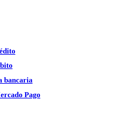
édito
bito
a bancaria
Mercado Pago