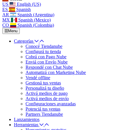
US
English (US)
ES
Spanish
AR
Spanish (Argentina)
MX
Spanish (Mexico)
CO
Spanish (Colombia)
Menu
Categorías
Conocé Tiendanube
Configurá tu tienda
Cobrá con Pago Nube
Enviá con Envío Nube
Respondé con Chat Nube
Automatizá con Marketing Nube
Vendé offline
Gestioná tus ventas
Personalizá tu diseño
Activá medios de pago
Activá medios de envío
Configuraciones avanzadas
Potenciá tus ventas
Partners Tiendanube
Lanzamientos
Herramientas
Herramientas gratuitas