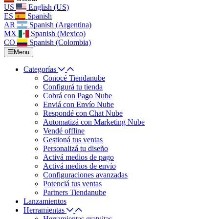
US
English (US)
ES
Spanish
AR
Spanish (Argentina)
MX
Spanish (Mexico)
CO
Spanish (Colombia)
Menu
Categorías
Conocé Tiendanube
Configurá tu tienda
Cobrá con Pago Nube
Enviá con Envío Nube
Respondé con Chat Nube
Automatizá con Marketing Nube
Vendé offline
Gestioná tus ventas
Personalizá tu diseño
Activá medios de pago
Activá medios de envío
Configuraciones avanzadas
Potenciá tus ventas
Partners Tiendanube
Lanzamientos
Herramientas
Herramientas gratuitas