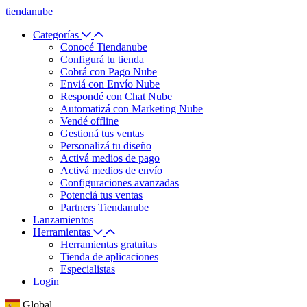
tiendanube
Categorías
Conocé Tiendanube
Configurá tu tienda
Cobrá con Pago Nube
Enviá con Envío Nube
Respondé con Chat Nube
Automatizá con Marketing Nube
Vendé offline
Gestioná tus ventas
Personalizá tu diseño
Activá medios de pago
Activá medios de envío
Configuraciones avanzadas
Potenciá tus ventas
Partners Tiendanube
Lanzamientos
Herramientas
Herramientas gratuitas
Tienda de aplicaciones
Especialistas
Login
Global