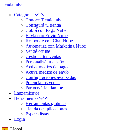
tiendanube
Categorías
Conocé Tiendanube
Configurá tu tienda
Cobrá con Pago Nube
Enviá con Envío Nube
Respondé con Chat Nube
Automatizá con Marketing Nube
Vendé offline
Gestioná tus ventas
Personalizá tu diseño
Activá medios de pago
Activá medios de envío
Configuraciones avanzadas
Potenciá tus ventas
Partners Tiendanube
Lanzamientos
Herramientas
Herramientas gratuitas
Tienda de aplicaciones
Especialistas
Login
Global