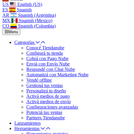
US
English (US)
ES
Spanish
AR
Spanish (Argentina)
MX
Spanish (Mexico)
CO
Spanish (Colombia)
Menu
Categorías
Conocé Tiendanube
Configurá tu tienda
Cobrá con Pago Nube
Enviá con Envío Nube
Respondé con Chat Nube
Automatizá con Marketing Nube
Vendé offline
Gestioná tus ventas
Personalizá tu diseño
Activá medios de pago
Activá medios de envío
Configuraciones avanzadas
Potenciá tus ventas
Partners Tiendanube
Lanzamientos
Herramientas
Herramientas gratuitas