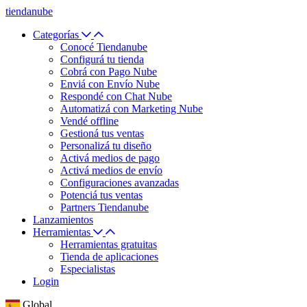
tiendanube
Categorías
Conocé Tiendanube
Configurá tu tienda
Cobrá con Pago Nube
Enviá con Envío Nube
Respondé con Chat Nube
Automatizá con Marketing Nube
Vendé offline
Gestioná tus ventas
Personalizá tu diseño
Activá medios de pago
Activá medios de envío
Configuraciones avanzadas
Potenciá tus ventas
Partners Tiendanube
Lanzamientos
Herramientas
Herramientas gratuitas
Tienda de aplicaciones
Especialistas
Login
Global