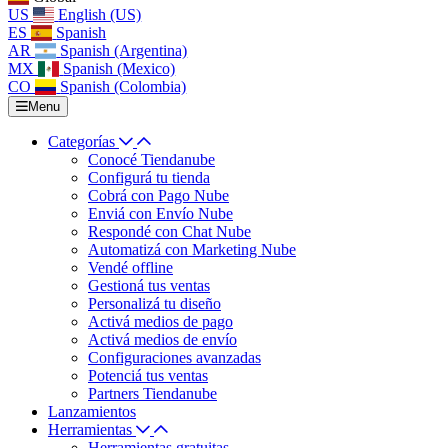
US
English (US)
ES
Spanish
AR
Spanish (Argentina)
MX
Spanish (Mexico)
CO
Spanish (Colombia)
Menu
Categorías
Conocé Tiendanube
Configurá tu tienda
Cobrá con Pago Nube
Enviá con Envío Nube
Respondé con Chat Nube
Automatizá con Marketing Nube
Vendé offline
Gestioná tus ventas
Personalizá tu diseño
Activá medios de pago
Activá medios de envío
Configuraciones avanzadas
Potenciá tus ventas
Partners Tiendanube
Lanzamientos
Herramientas
Herramientas gratuitas