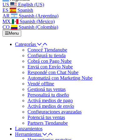
US
English (US)
ES
Spanish
AR
Spanish (Argentina)
MX
Spanish (Mexico)
CO
Spanish (Colombia)
Menu
Categorías
Conocé Tiendanube
Configurá tu tienda
Cobrá con Pago Nube
Enviá con Envío Nube
Respondé con Chat Nube
Automatizá con Marketing Nube
Vendé offline
Gestioná tus ventas
Personalizá tu diseño
Activá medios de pago
Activá medios de envío
Configuraciones avanzadas
Potenciá tus ventas
Partners Tiendanube
Lanzamientos
Herramientas
Herramientas gratuitas