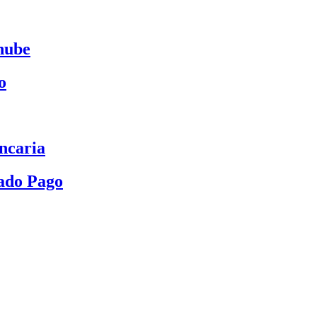
nube
o
ncaria
ado Pago