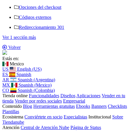
Opciones del checkout
Códigos externos
Redireccionamiento 301
Ver 1 sección más
Volver
Estás en:
Mexico
US
English (US)
ES
Spanish
AR
Spanish (Argentina)
MX
Spanish (Mexico)
CO
Spanish (Colombia)
Tienda online
Funcionalidades
Diseños
Aplicaciones
Vender en tu
tienda
Vender por redes sociales
Empresarial
Contenido
Blog
Herramientas gratuitas
Ebooks
Banners
Checklists
Plantillas
Ecosistema
Conviértete en socio
Especialistas
Institucional
Sobre
Tiendanube
Atención
Central de Atención Nube
Página de Status